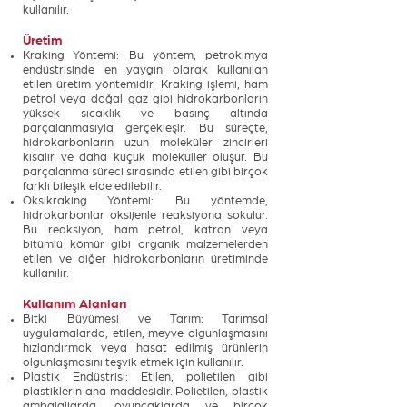
kullanılır.
Üretim
Kraking Yöntemi: Bu yöntem, petrokimya
endüstrisinde en yaygın olarak kullanılan
etilen üretim yöntemidir. Kraking işlemi, ham
petrol veya doğal gaz gibi hidrokarbonların
yüksek sıcaklık ve basınç altında
parçalanmasıyla gerçekleşir. Bu süreçte,
hidrokarbonların uzun moleküler zincirleri
kısalır ve daha küçük moleküller oluşur. Bu
parçalanma süreci sırasında etilen gibi birçok
farklı bileşik elde edilebilir.
Oksikraking Yöntemi: Bu yöntemde,
hidrokarbonlar oksijenle reaksiyona sokulur.
Bu reaksiyon, ham petrol, katran veya
bitümlü kömür gibi organik malzemelerden
etilen ve diğer hidrokarbonların üretiminde
kullanılır.
Kullanım Alanları
Bitki Büyümesi ve Tarım: Tarımsal
uygulamalarda, etilen, meyve olgunlaşmasını
hızlandırmak veya hasat edilmiş ürünlerin
olgunlaşmasını teşvik etmek için kullanılır.
Plastik Endüstrisi: Etilen, polietilen gibi
plastiklerin ana maddesidir. Polietilen, plastik
ambalajlarda, oyuncaklarda ve birçok