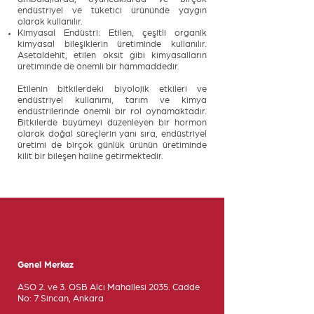
endüstriyel ve tüketici ürününde yaygın
olarak kullanılır.
Kimyasal Endüstri: Etilen, çeşitli organik
kimyasal bileşiklerin üretiminde kullanılır.
Asetaldehit, etilen oksit gibi kimyasalların
üretiminde de önemli bir hammaddedir.
Etilenin bitkilerdeki biyolojik etkileri ve
endüstriyel kullanımı, tarım ve kimya
endüstrilerinde önemli bir rol oynamaktadır.
Bitkilerde büyümeyi düzenleyen bir hormon
olarak doğal süreçlerin yanı sıra, endüstriyel
üretimi de birçok günlük ürünün üretiminde
kilit bir bileşen haline getirmektedir.
Genel Merkez
ASO 2. ve 3. OSB Alcı Mahallesi 2035. Cadde
No: 7 Sincan, Ankara