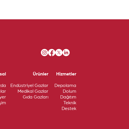
sal
Ürünler
Hizmetler
zda
Endüstriyel Gazlar
Depo
lama
alar
Medikal Gazlar
Dolum
yer
Gıda Gazları
Dağıtım
işim
Teknik
Destek