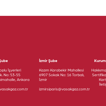
Şube
İzmir Şube
Kurum
Toplu İşyerleri
Kazım Karabekir Mahallesi
Hakkımı
k. No: 53-55
6907 Sokak No: 16 Torbalı,
Sertifik
imahalle, Ankara
İzmir
K
ari
İlet
@vasakgaz.com.tr
izmirsiparis@vasakgaz.com.tr