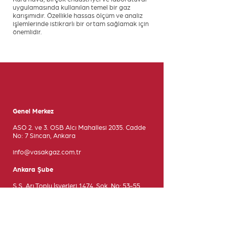
uygulamasında kullanılan temel bir gaz
karışımıdır. Özellikle hassas ölçüm ve analiz
işlemlerinde istikrarlı bir ortam sağlamak için
önemlidir.
Genel Merkez
ASO 2. ve 3. OSB Alcı Mahallesi 2035. Cadde
No: 7 Sincan, Ankara
info@vasakgaz.com.tr
Ankara Şube
S.S. Arı Toplu İşyerleri 1474. Sok. No: 53-55
OSB, Yenimahalle, Ankara
siparis@vasakgaz.com.tr
İzmir Şube