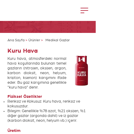
Ana Sayfa
>
Ürünler
>
Medikal Gazlar
Kuru Hava
Kuru hava, atmosferdeki normal
hava koşullarında bulunan temel
gazların (nitrojen, oksijen, argon,
karbon dioksit, neon, helyum,
kripton, ksenon) karışımını ifade
eder. Bu gaz karışımına genellikle
"kuru hava" denir.
Fiziksel Özellikler
Renksiz ve Kokusuz: Kuru hava, renksiz ve
kokusuzdur.
Bileşim: Genellikle %78 azot, %21 oksijen, %1
diğer gazlar (argonda dahil) ve iz gazlar
(karbon dioksit, neon, helyum vb.) içerir.
Üretim