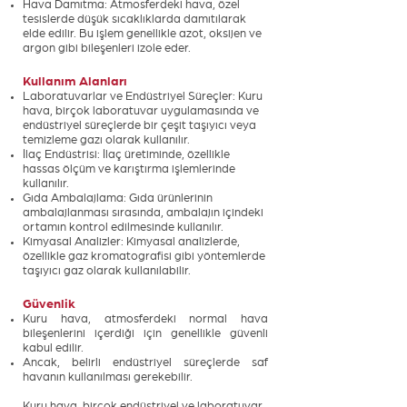
Hava Damıtma: Atmosferdeki hava, özel
tesislerde düşük sıcaklıklarda damıtılarak
elde edilir. Bu işlem genellikle azot, oksijen ve
argon gibi bileşenleri izole eder.
Kullanım Alanları
Laboratuvarlar ve Endüstriyel Süreçler: Kuru
hava, birçok laboratuvar uygulamasında ve
endüstriyel süreçlerde bir çeşit taşıyıcı veya
temizleme gazı olarak kullanılır.
İlaç Endüstrisi: İlaç üretiminde, özellikle
hassas ölçüm ve karıştırma işlemlerinde
kullanılır.
Gıda Ambalajlama: Gıda ürünlerinin
ambalajlanması sırasında, ambalajın içindeki
ortamın kontrol edilmesinde kullanılır.
Kimyasal Analizler: Kimyasal analizlerde,
özellikle gaz kromatografisi gibi yöntemlerde
taşıyıcı gaz olarak kullanılabilir.
Güvenlik
Kuru hava, atmosferdeki normal hava
bileşenlerini içerdiği için genellikle güvenli
kabul edilir.
Ancak, belirli endüstriyel süreçlerde saf
havanın kullanılması gerekebilir.
Kuru hava, birçok endüstriyel ve laboratuvar