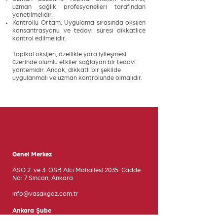
uzman sağlık profesyonelleri tarafından
yönetilmelidir.
Kontrollü Ortam: Uygulama sırasında oksijen
konsantrasyonu ve tedavi süresi dikkatlice
kontrol edilmelidir.
Topikal oksijen, özellikle yara iyileşmesi
üzerinde olumlu etkiler sağlayan bir tedavi
yöntemidir. Ancak, dikkatli bir şekilde
uygulanmalı ve uzman kontrolünde olmalıdır.
Genel Merkez
ASO 2. ve 3. OSB Alcı Mahallesi 2035. Cadde
No: 7 Sincan, Ankara
info@vasakgaz.com.tr
Ankara Şube