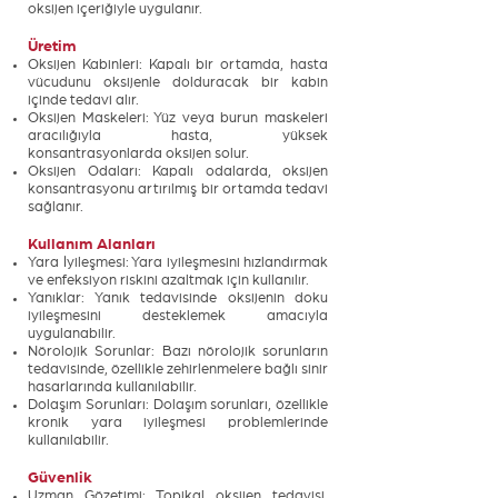
oksijen içeriğiyle uygulanır.
Üretim
Oksijen Kabinleri: Kapalı bir ortamda, hasta
vücudunu oksijenle dolduracak bir kabin
içinde tedavi alır.
Oksijen Maskeleri: Yüz veya burun maskeleri
aracılığıyla hasta, yüksek
konsantrasyonlarda oksijen solur.
Oksijen Odaları: Kapalı odalarda, oksijen
konsantrasyonu artırılmış bir ortamda tedavi
sağlanır.
Kullanım Alanları
Yara İyileşmesi: Yara iyileşmesini hızlandırmak
ve enfeksiyon riskini azaltmak için kullanılır.
Yanıklar: Yanık tedavisinde oksijenin doku
iyileşmesini desteklemek amacıyla
uygulanabilir.
Nörolojik Sorunlar: Bazı nörolojik sorunların
tedavisinde, özellikle zehirlenmelere bağlı sinir
hasarlarında kullanılabilir.
Dolaşım Sorunları: Dolaşım sorunları, özellikle
kronik yara iyileşmesi problemlerinde
kullanılabilir.
Güvenlik
Uzman Gözetimi: Topikal oksijen tedavisi,